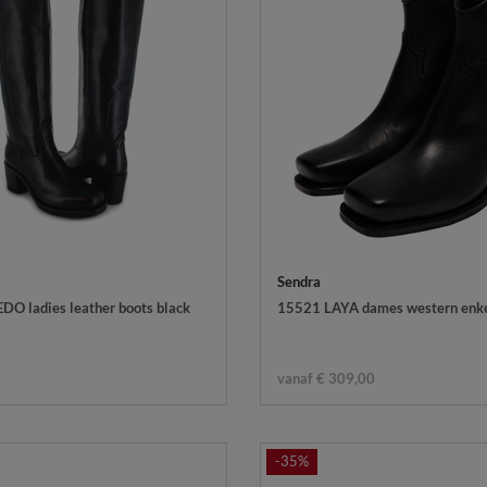
Sendra
O ladies leather boots black
15521 LAYA dames western enkel
vanaf € 309,00
-35%