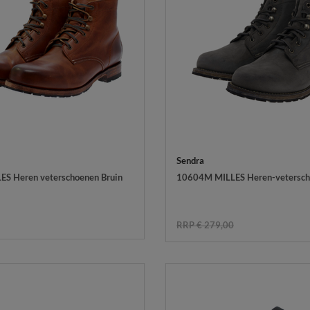
Sendra
ES Heren veterschoenen Bruin
10604M MILLES Heren-veterscho
RRP € 279,00