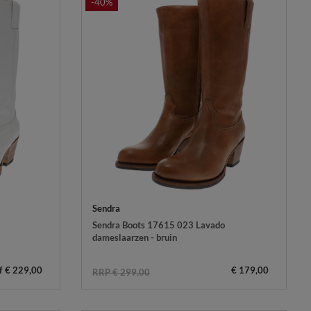
-40%
Sendra
Sendra Boots 17615 023 Lavado
dameslaarzen - bruin
f € 229,00
€ 179,00
RRP € 299,00