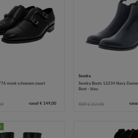
Sendra
76 monk schoenen zwart
Sendra Boots 12234 Navy Dame
Boot - blau
vanaf € 149,00
vana
00
RRP € 214,00
n