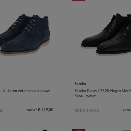
Sendra
IN Heren veterschoen blauw
Sendra Boots 17325 Negro Men'
Shoe - zwart
vanaf € 149,00
vana
00
RRP € 199,00