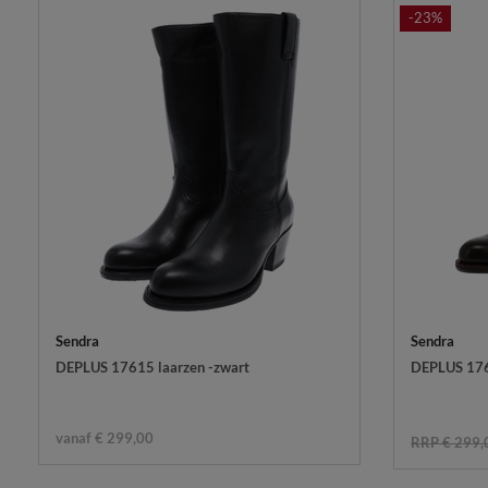
-23%
Sendra
Sendra
DEPLUS 17615 laarzen -zwart
DEPLUS 176
vanaf € 299,00
RRP € 299,