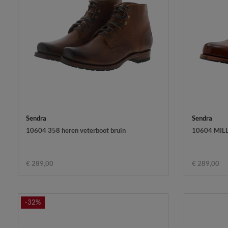
Sendra
Sendra
10604 358 heren veterboot bruin
10604 MILL
€ 289,00
€ 289,00
-32%