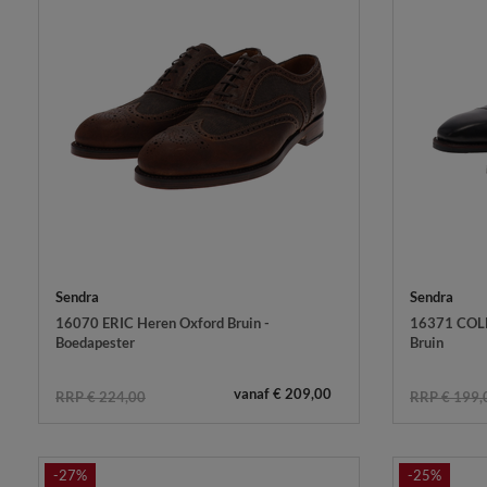
Sendra
Sendra
16070 ERIC Heren Oxford Bruin -
16371 COLL
Boedapester
Bruin
vanaf € 209,00
RRP € 224,00
RRP € 199,
-27%
-25%