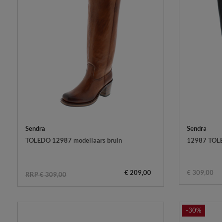
Sendra
Sendra
TOLEDO 12987 modellaars bruin
12987 TOLED
€ 209,00
€ 309,00
RRP € 309,00
-30%