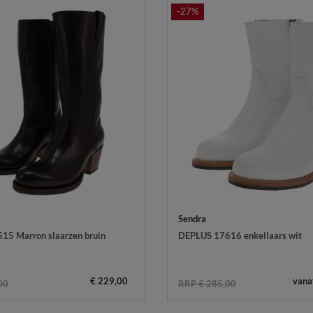
-27%
Sendra
15 Marron slaarzen bruin
DEPLUS 17616 enkellaars wit
€ 229,00
vana
00
RRP € 285,00