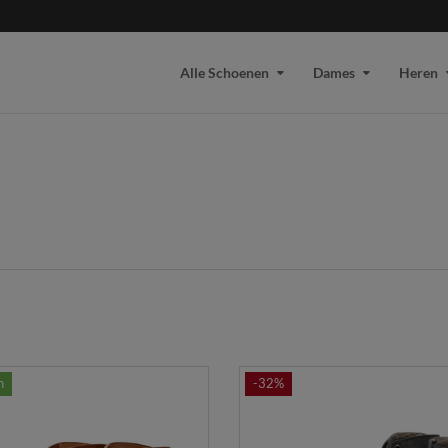
Alle Schoenen
Dames
Heren
n
-32%