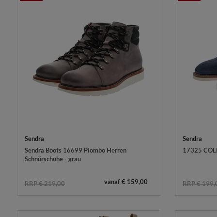
Sendra
Sendra
Sendra Boots 16699 Piombo Herren
17325 COLL
Schnürschuhe - grau
vanaf € 159,00
RRP € 219,00
RRP € 199,