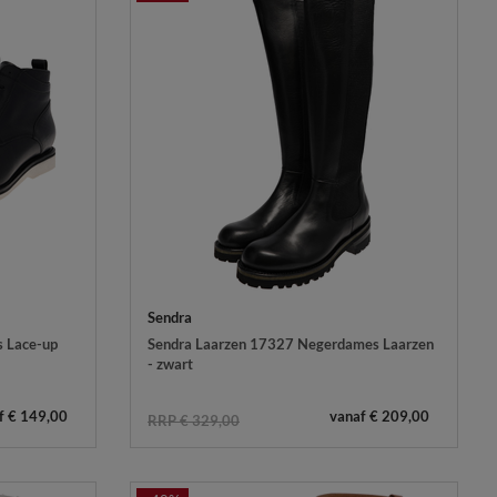
Sendra
s Lace-up
Sendra Laarzen 17327 Negerdames Laarzen
- zwart
f € 149,00
vanaf € 209,00
RRP € 329,00