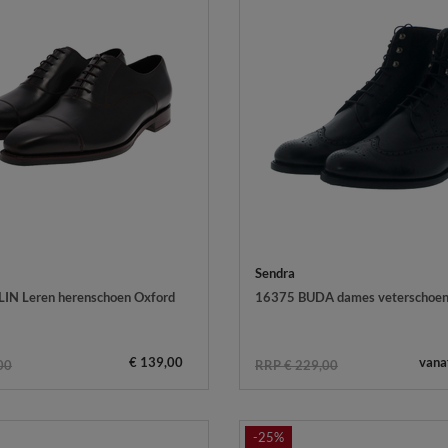
Sendra
IN Leren herenschoen Oxford
16375 BUDA dames veterschoen
€ 139,00
vana
00
RRP € 229,00
-25%