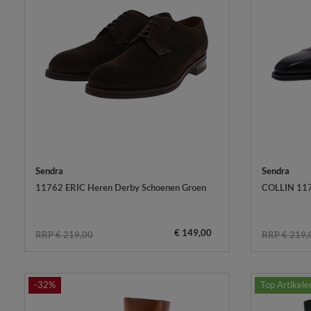
Sendra
Sendra
11762 ERIC Heren Derby Schoenen Groen
COLLIN 117
€ 149,00
RRP € 219,00
RRP € 219,
-32%
Top Artikele