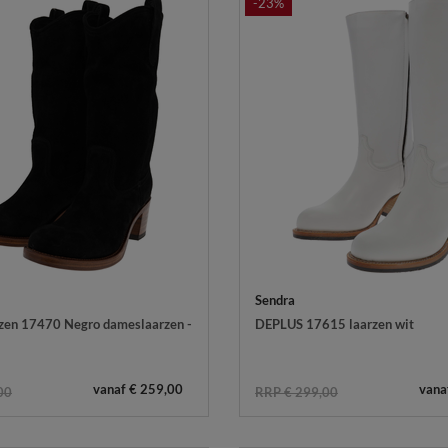
-23%
Sendra
zen 17470 Negro dameslaarzen -
DEPLUS 17615 laarzen wit
vanaf € 259,00
vana
00
RRP € 299,00