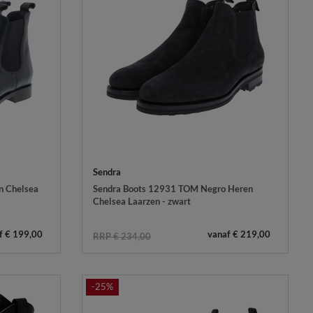
Sendra
n Chelsea
Sendra Boots 12931 TOM Negro Heren
Chelsea Laarzen - zwart
f € 199,00
vanaf € 219,00
RRP € 234,00
-25%