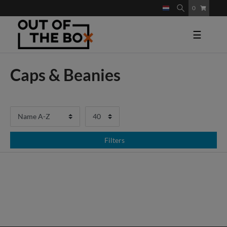
0
☰
Caps & Beanies
Filters