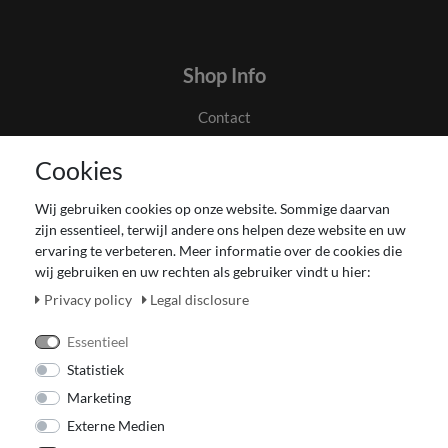
Shop Info
Contact
Algemene voorwaarden en klanteninformatie
Cookies
Privacyverklaring
Couponverwerking
Wij gebruiken cookies op onze website. Sommige daarvan
Impressum
zijn essentieel, terwijl andere ons helpen deze website en uw
Herroepingsrecht voor verbruiker
ervaring te verbeteren. Meer informatie over de cookies die
wij gebruiken en uw rechten als gebruiker vindt u hier:
Betaling en levering
Onze Fashion Store
Privacy policy
Legal disclosure
CADEAUBON
Essentieel
Statistiek
Marketing
Externe Medien