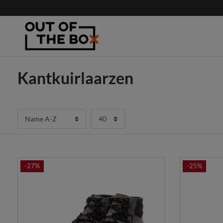
Kantkuirlaarzen
-27%
-25%