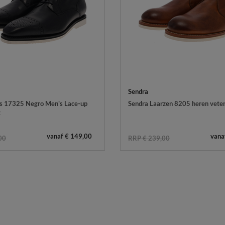
Sendra
s 17325 Negro Men's Lace-up
Sendra Laarzen 8205 heren veter
t
vanaf € 149,00
vana
00
RRP € 239,00