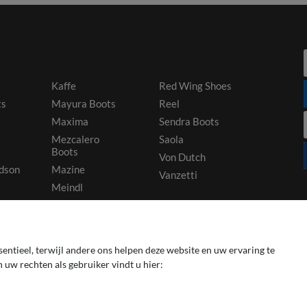
Kaffe
Red Wing Shoes
ts
Mayura Boots
Reel
Maxima
Sendra Boots
Mezcalero
Saola
Boots
Von Dutch
dson
Mazine
Vanzetti
Meindl
Primeboots
entieel, terwijl andere ons helpen deze website en uw ervaring te
 uw rechten als gebruiker vindt u hier: