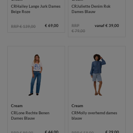
CRHailey Lange Jurk Dames
CRJuliette Denim Rok
Beige Roze
Dames Blauw
€ 69,00
RRP
vanaf € 39,00
RRP € 139,00
€ 79,00
Cream
Cream
CRLone Rechte Benen
CRMolly overhemd dames
Dames Blauw
blauw
€ 44,00
€ 29,00