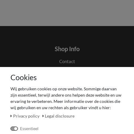
Shop Info
Contact
Algemene voorwaarden en klanteninformatie
Cookies
Privacyverklaring
Couponverwerking
Wij gebruiken cookies op onze website. Sommige daarvan
Impressum
zijn essentieel, terwijl andere ons helpen deze website en uw
Herroepingsrecht voor verbruiker
ervaring te verbeteren. Meer informatie over de cookies die
wij gebruiken en uw rechten als gebruiker vindt u hier:
Betaling en levering
Onze Fashion Store
Privacy policy
Legal disclosure
CADEAUBON
Essentieel