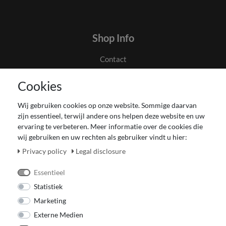
Shop Info
Contact
Algemene voorwaarden en klanteninformatie
Cookies
Privacyverklaring
Couponverwerking
Wij gebruiken cookies op onze website. Sommige daarvan
Impressum
zijn essentieel, terwijl andere ons helpen deze website en uw
Herroepingsrecht voor verbruiker
ervaring te verbeteren. Meer informatie over de cookies die
wij gebruiken en uw rechten als gebruiker vindt u hier:
Betaling en levering
Onze Fashion Store
Privacy policy
Legal disclosure
CADEAUBON
Essentieel
Statistiek
Marketing
Externe Medien