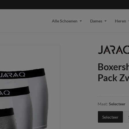
Alle Schoenen
Dames
Heren
Boxersh
Pack Zw
Maat:
Selecteer
Selecteer