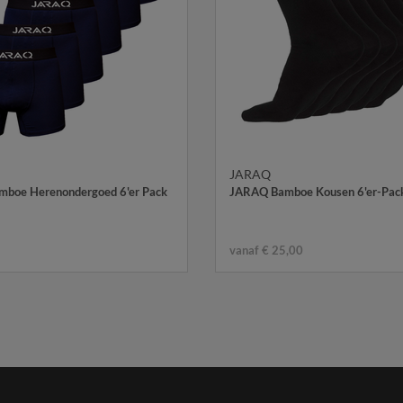
JARAQ
boe Herenondergoed 6'er Pack
JARAQ Bamboe Kousen 6'er-Pac
vanaf € 25,00