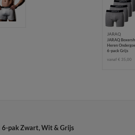
JARAQ
JARAQ Boxersh
Heren Ondergo
6-pack Grijs
vanaf € 35,00
-pak Zwart, Wit & Grijs