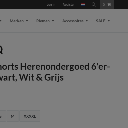
Log in
Register
0
Merken
Riemen
Accessoires
SALE
orts Herenondergoed 6'er-
art, Wit & Grijs
S
M
XXXXL