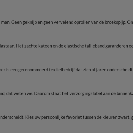
en man. Geen geknijp en geen vervelend oprollen van de broekspijp. 
staan. Het zachte katoen en de elastische tailleband garanderen ee
ner is een gerenommeerd textielbedrijf dat zich al jaren onderscheid
end, dat weten we. Daarom staat het verzorgingslabel aan de binnenk
derscheidt. Kies uw persoonlijke favoriet tussen de kleuren zwart, gr