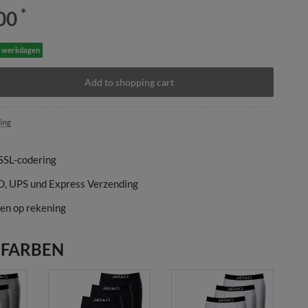
*
00
3 werkdagen
Add to shopping cart
ing
 SSL-codering
D, UPS und Express Verzending
en op rekening
 FARBEN