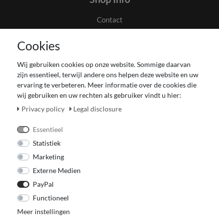
Contact
Algemene voorwaarden en klanteninformatie
Cookies
Privacyverklaring
Couponverwerking
Wij gebruiken cookies op onze website. Sommige daarvan
Impressum
zijn essentieel, terwijl andere ons helpen deze website en uw
Herroepingsrecht voor verbruiker
ervaring te verbeteren. Meer informatie over de cookies die
wij gebruiken en uw rechten als gebruiker vindt u hier:
Betaling en levering
Onze Fashion Store
Privacy policy
Legal disclosure
CADEAUBON
Essentieel
Statistiek
Marketing
Externe Medien
PayPal
Functioneel
Meer instellingen