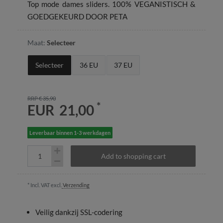
Top mode dames sliders. 100% VEGANISTISCH &
GOEDGEKEURD DOOR PETA
Maat:
Selecteer
Selecteer
36 EU
37 EU
RRP € 35,90
*
EUR 21,00
Leverbaar binnen 1-3 werkdagen
Add to shopping cart
* Incl. VAT excl.
Verzending
Veilig dankzij SSL-codering