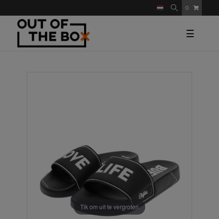
0
☰
Tik om uit te vergroten