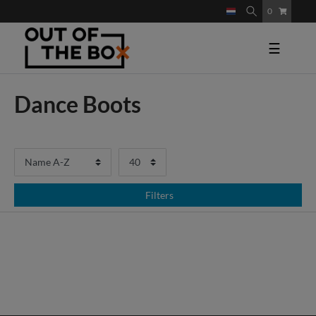
0
☰
Dance Boots
Filters