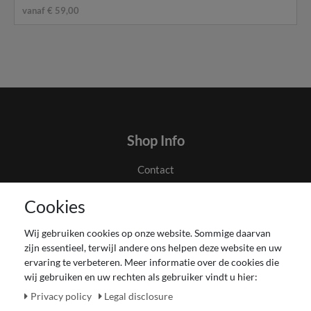
vanaf € 59,00
Shop Info
Contact
Algemene voorwaarden en klanteninformatie
Cookies
Privacyverklaring
Couponverwerking
Wij gebruiken cookies op onze website. Sommige daarvan
Impressum
zijn essentieel, terwijl andere ons helpen deze website en uw
Herroepingsrecht voor verbruiker
ervaring te verbeteren. Meer informatie over de cookies die
wij gebruiken en uw rechten als gebruiker vindt u hier:
Betaling en levering
Onze Fashion Store
Privacy policy
Legal disclosure