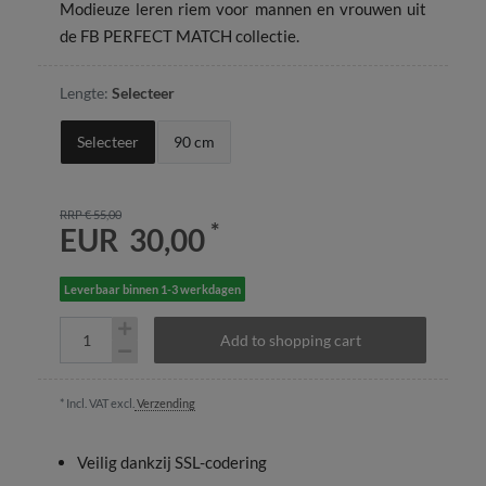
Modieuze leren riem voor mannen en vrouwen uit
de FB PERFECT MATCH collectie.
Lengte:
Selecteer
Selecteer
90 cm
RRP € 55,00
*
EUR 30,00
Leverbaar binnen 1-3 werkdagen
Add to shopping cart
* Incl. VAT excl.
Verzending
Veilig dankzij SSL-codering