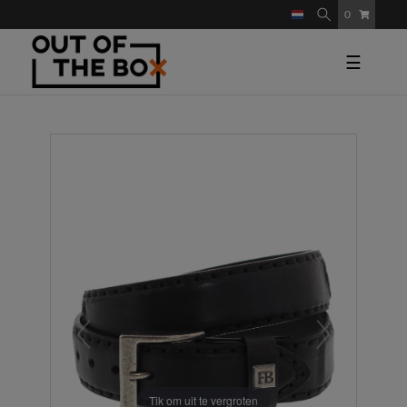
0
☰
Tik om uit te vergroten