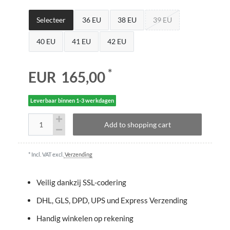
Selecteer
36 EU
38 EU
39 EU
40 EU
41 EU
42 EU
*
EUR 165,00
Leverbaar binnen 1-3 werkdagen
Add to shopping cart
* Incl. VAT excl.
Verzending
Veilig dankzij SSL-codering
DHL, GLS, DPD, UPS und Express Verzending
Handig winkelen op rekening