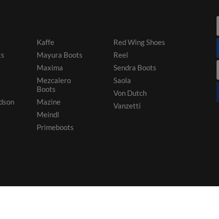
Kaffe
Red Wing Shoes
ts
Mayura Boots
Reel
Maxima
Sendra Boots
Mezcalero
Saola
Boots
Von Dutch
dson
Mazine
Vanzetti
Meindl
Primeboots