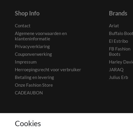
Shop Info
Brands
Contact
Ariat
Algemene voorwaarden en
Buffalo Boo
klanteninformatie
El Estribo
Privacyverklaring
FB Fashion
Couponverwerking
Boots
Impressum
Harley Davi
Herroepingsrecht voor verbruiker
JARAQ
Betaling en levering
Julius Erb
Onze Fashion Store
CADEAUBON
© 2026 Out Of The Box. All rights reserved.
Cookies