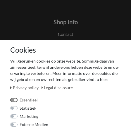
Shop Info
Contact
Algemene voorwaarden en klanteninformatie
Cookies
Privacyverklaring
Couponverwerking
Wij gebruiken cookies op onze website. Sommige daarvan
Impressum
zijn essentieel, terwijl andere ons helpen deze website en uw
Herroepingsrecht voor verbruiker
ervaring te verbeteren. Meer informatie over de cookies die
wij gebruiken en uw rechten als gebruiker vindt u hier:
Betaling en levering
Onze Fashion Store
Privacy policy
Legal disclosure
CADEAUBON
Essentieel
Statistiek
Marketing
Externe Medien