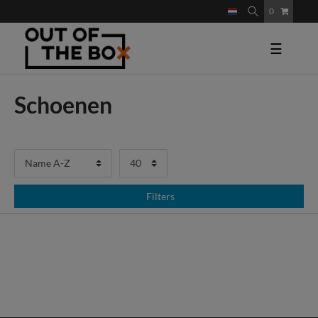
0
☰
Schoenen
Filters