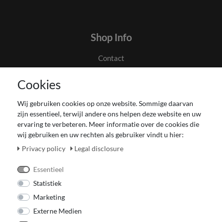
Shop Info
Contact
Algemene voorwaarden en klanteninformatie
Cookies
Privacyverklaring
Couponverwerking
Wij gebruiken cookies op onze website. Sommige daarvan
Impressum
zijn essentieel, terwijl andere ons helpen deze website en uw
Herroepingsrecht voor verbruiker
ervaring te verbeteren. Meer informatie over de cookies die
wij gebruiken en uw rechten als gebruiker vindt u hier:
Betaling en levering
Onze Fashion Store
Privacy policy
Legal disclosure
CADEAUBON
Essentieel
Statistiek
Marketing
Externe Medien