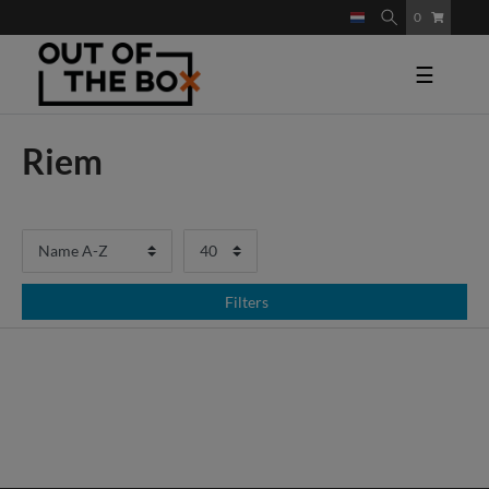
0
☰
Riem
Filters