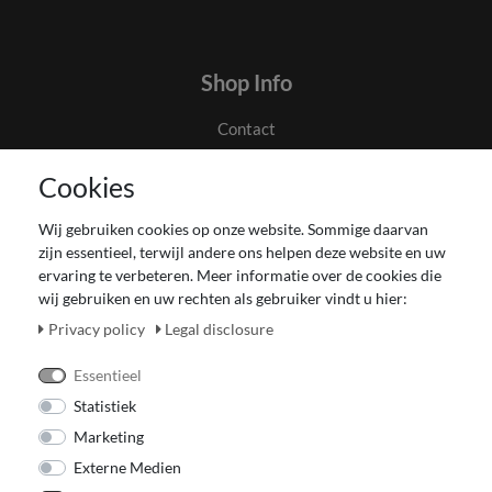
Shop Info
Contact
Algemene voorwaarden en klanteninformatie
Cookies
Privacyverklaring
Couponverwerking
Wij gebruiken cookies op onze website. Sommige daarvan
Impressum
zijn essentieel, terwijl andere ons helpen deze website en uw
Herroepingsrecht voor verbruiker
ervaring te verbeteren. Meer informatie over de cookies die
wij gebruiken en uw rechten als gebruiker vindt u hier:
Betaling en levering
Onze Fashion Store
Privacy policy
Legal disclosure
CADEAUBON
Essentieel
Statistiek
Marketing
Externe Medien