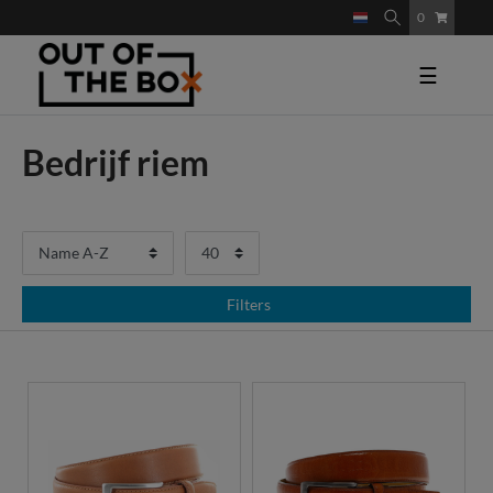
0
☰
Bedrijf riem
Filters