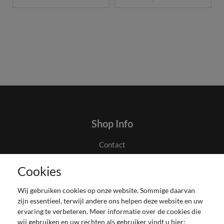
Shop Info
Contact
Algemene voorwaarden en klanteninformatie
Cookies
Privacyverklaring
Couponverwerking
Wij gebruiken cookies op onze website. Sommige daarvan
Impressum
zijn essentieel, terwijl andere ons helpen deze website en uw
Herroepingsrecht voor verbruiker
ervaring te verbeteren. Meer informatie over de cookies die
wij gebruiken en uw rechten als gebruiker vindt u hier:
Betaling en levering