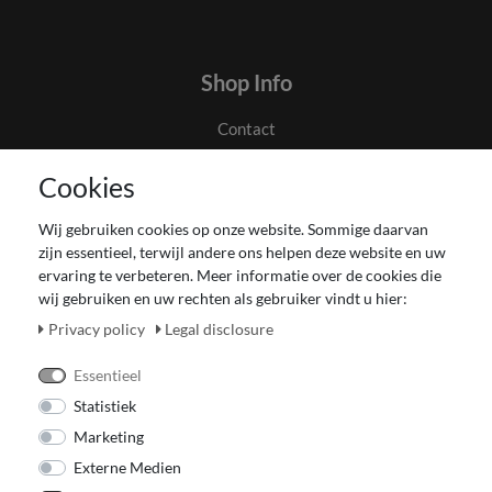
Shop Info
Contact
Algemene voorwaarden en klanteninformatie
Cookies
Privacyverklaring
Couponverwerking
Wij gebruiken cookies op onze website. Sommige daarvan
Impressum
zijn essentieel, terwijl andere ons helpen deze website en uw
Herroepingsrecht voor verbruiker
ervaring te verbeteren. Meer informatie over de cookies die
wij gebruiken en uw rechten als gebruiker vindt u hier:
Betaling en levering
Onze Fashion Store
Privacy policy
Legal disclosure
CADEAUBON
Essentieel
Statistiek
Marketing
Externe Medien