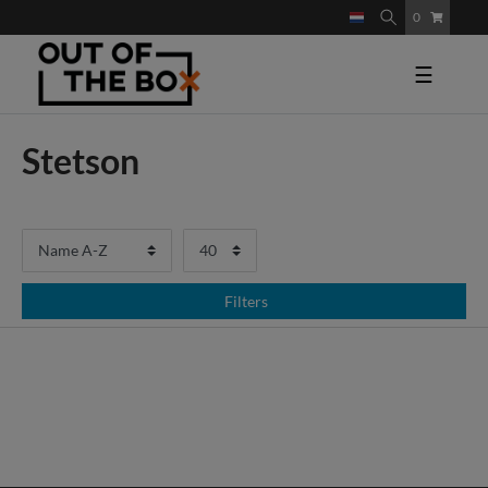
0
☰
Stetson
Filters