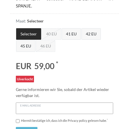
SPANJE.
Maat:
Selecteer
Selecteer
40 EU
41 EU
42 EU
45 EU
46 EU
*
EUR 59,00
Uiverkocht
Gerne informieren wir Sie, sobald der Artikel wieder
verfügbar ist.
E-MAIL-ADRESSE
*
Hiermit bestätige ich, dass ich die
Privacy policy
gelesen habe.