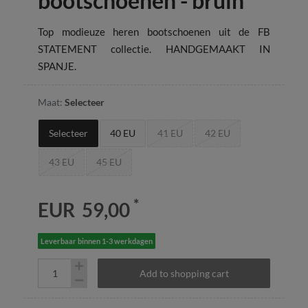
bootschoenen - bruin
Top modieuze heren bootschoenen uit de FB
STATEMENT collectie. HANDGEMAAKT IN
SPANJE.
Maat:
Selecteer
Selecteer
40 EU
41 EU
42 EU
43 EU
45 EU
*
EUR 59,00
Leverbaar binnen 1-3 werkdagen
Add to shopping cart