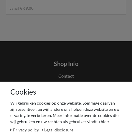
vanaf € 69,00
Shop Info
Contact
Algemene voorwaarden en klanteninformatie
Cookies
Privacyverklaring
Couponverwerking
Wij gebruiken cookies op onze website. Sommige daarvan
Impressum
zijn essentieel, terwijl andere ons helpen deze website en uw
Herroepingsrecht voor verbruiker
ervaring te verbeteren. Meer informatie over de cookies die
wij gebruiken en uw rechten als gebruiker vindt u hier:
Betaling en levering
Onze Fashion Store
Privacy policy
Legal disclosure