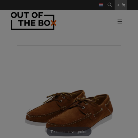
0
☰
Tik om uit te vergroten