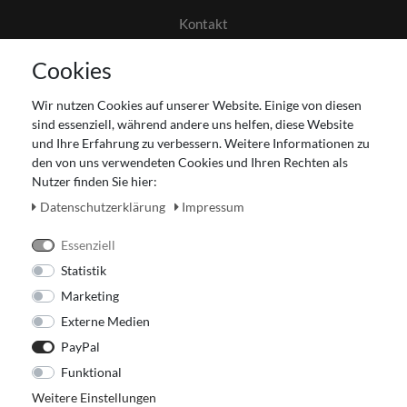
Kontakt
AGB
Cookies
Datenschutz
Gutscheinabwicklung
Wir nutzen Cookies auf unserer Website. Einige von diesen
Impressum
sind essenziell, während andere uns helfen, diese Website
Widerrufsrecht
und Ihre Erfahrung zu verbessern. Weitere Informationen zu
den von uns verwendeten Cookies und Ihren Rechten als
Zahlung und Versand
Nutzer finden Sie hier:
Unser Ladengeschäft
Daten­schutz­erklärung
Impressum
Essenziell
Statistik
Marketing
Externe Medien
PayPal
Funktional
Weitere Einstellungen