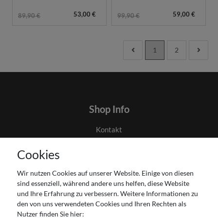
53,00 €
59,00 €
89,90 €
99,90 €
1
2
Shop Info
Kontakt
AGB
Cookies
Datenschutz
Gutscheinabwicklung
Wir nutzen Cookies auf unserer Website. Einige von diesen
Impressum
sind essenziell, während andere uns helfen, diese Website
Widerrufsrecht
und Ihre Erfahrung zu verbessern. Weitere Informationen zu
den von uns verwendeten Cookies und Ihren Rechten als
Zahlung und Versand
Nutzer finden Sie hier: