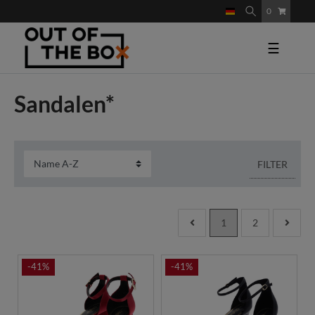
0
☰
Sandalen*
FILTER
1
2
-41%
-41%