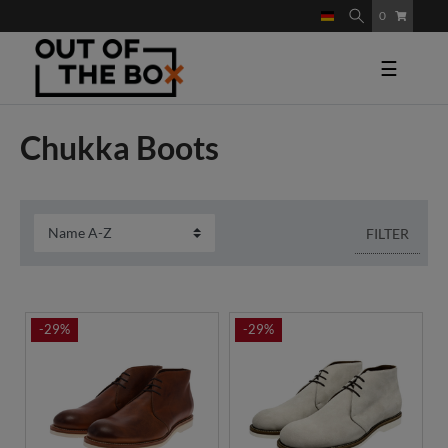
0
☰
Chukka Boots
FILTER
-29%
-29%