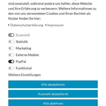
Impressum
sind essenziell, während andere uns helfen, diese Website
Widerrufsrecht
und Ihre Erfahrung zu verbessern. Weitere Informationen zu
den von uns verwendeten Cookies und Ihren Rechten als
Zahlung und Versand
Nutzer finden Sie hier:
Unser Ladengeschäft
Daten­schutz­erklärung
Impressum
Essenziell
Statistik
Marketing
Externe Medien
PayPal
Funktional
Weitere Einstellungen
Alle akzeptieren
Auswahl akzeptieren
© 2026 Out Of The Box. All rights reserved.
Alle ablehnen