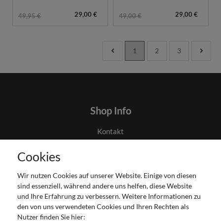
29,00 €
29,00 €
49,95 €
49,00 €
1
2
3
Shop Info
Kontakt
AGB
Cookies
Datenschutz
Gutscheinabwicklung
Wir nutzen Cookies auf unserer Website. Einige von diesen
Impressum
sind essenziell, während andere uns helfen, diese Website
Widerrufsrecht
und Ihre Erfahrung zu verbessern. Weitere Informationen zu
den von uns verwendeten Cookies und Ihren Rechten als
Zahlung und Versand
Nutzer finden Sie hier: