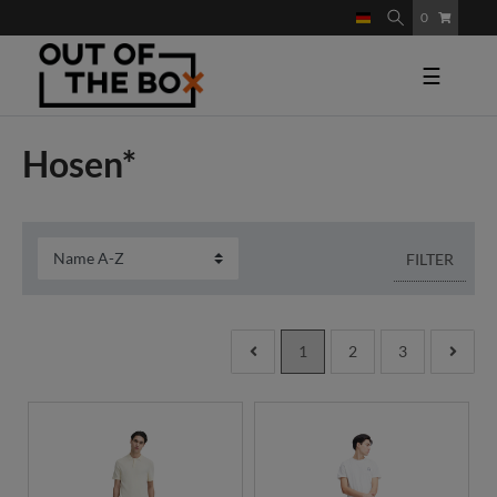
0
☰
Hosen*
FILTER
1
2
3