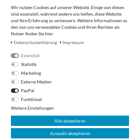
Gutscheinabwicklung
Wir nutzen Cookies auf unserer Website. Einige von diesen
Impressum
sind essenziell, während andere uns helfen, diese Website
Widerrufsrecht
und Ihre Erfahrung zu verbessern. Weitere Informationen zu
den von uns verwendeten Cookies und Ihren Rechten als
Zahlung und Versand
Nutzer finden Sie hier:
Unser Ladengeschäft
Daten­schutz­erklärung
Impressum
Essenziell
Statistik
Marketing
Externe Medien
PayPal
Funktional
Weitere Einstellungen
Alle akzeptieren
Auswahl akzeptieren