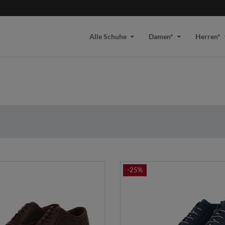
Alle Schuhe
Damen*
Herren*
-25%