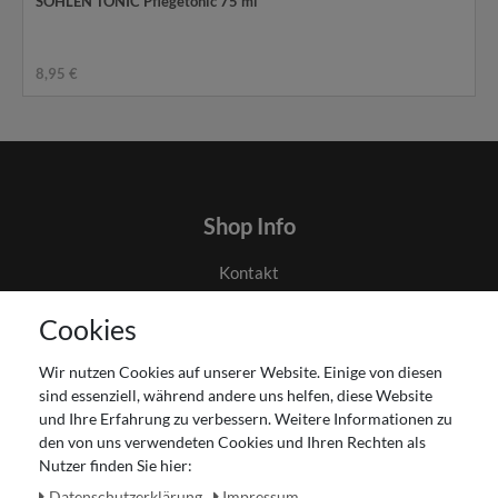
SOHLEN TONIC Pflegetonic 75 ml
8,95 €
Shop Info
Kontakt
AGB
Cookies
Datenschutz
Gutscheinabwicklung
Wir nutzen Cookies auf unserer Website. Einige von diesen
Impressum
sind essenziell, während andere uns helfen, diese Website
Widerrufsrecht
und Ihre Erfahrung zu verbessern. Weitere Informationen zu
den von uns verwendeten Cookies und Ihren Rechten als
Zahlung und Versand
Nutzer finden Sie hier:
Unser Ladengeschäft
Daten­schutz­erklärung
Impressum