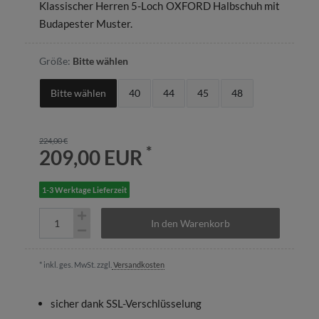
Klassischer Herren 5-Loch OXFORD Halbschuh mit
Budapester Muster.
Größe:
Bitte wählen
Bitte wählen
40
44
45
48
224,00 €
*
209,00 EUR
1-3 Werktage Lieferzeit
In den Warenkorb
* inkl. ges. MwSt. zzgl.
Versandkosten
sicher dank SSL-Verschlüsselung