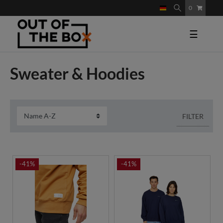
0
☰
Sweater & Hoodies
FILTER
-41%
-41%