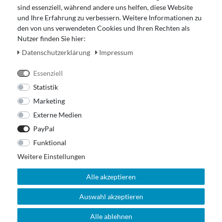
Impressum
sind essenziell, während andere uns helfen, diese Website
Widerrufsrecht
und Ihre Erfahrung zu verbessern. Weitere Informationen zu
den von uns verwendeten Cookies und Ihren Rechten als
Zahlung und Versand
Nutzer finden Sie hier:
Unser Ladengeschäft
Daten­schutz­erklärung
Impressum
Essenziell
Statistik
Marketing
Externe Medien
PayPal
Funktional
Weitere Einstellungen
Alle akzeptieren
Auswahl akzeptieren
© 2026 Out Of The Box. All rights reserved.
Alle ablehnen