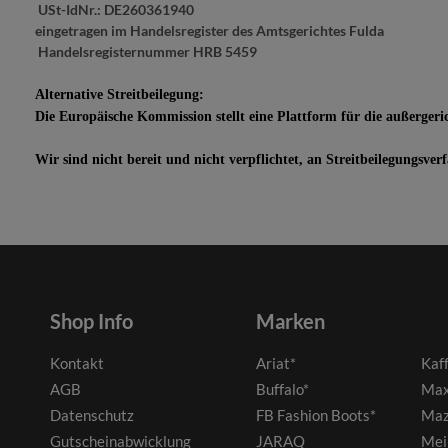
USt-IdNr.: DE260361940
eingetragen im Handelsregister des Amtsgerichtes Fulda
Handelsregisternummer HRB 5459
Alternative Streitbeilegung:
Die Europäische Kommission stellt eine Plattform für die außergeri
Wir sind nicht bereit und nicht verpflichtet, an Streitbeilegungsve
Shop Info
Marken
Kontakt
Ariat*
Kaf
AGB
Buffalo*
Max
Datenschutz
FB Fashion Boots*
Maz
Gutscheinabwicklung
JARAQ
Mei