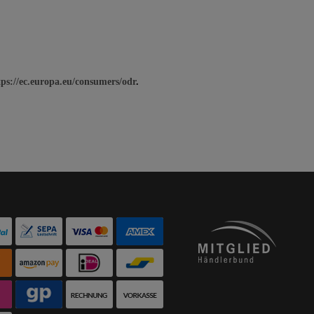
tps://ec.europa.eu/consumers/odr
.