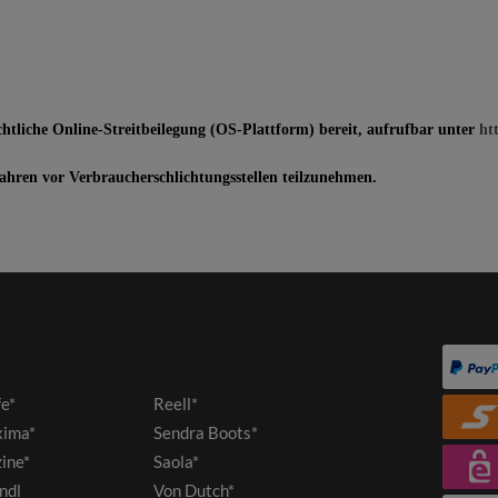
chtliche Online-Streitbeilegung (OS-Plattform) bereit, aufrufbar unter
ht
rfahren vor Verbraucherschlichtungsstellen teilzunehmen.
fe*
Reell*
ima*
Sendra Boots*
ine*
Saola*
ndl
Von Dutch*