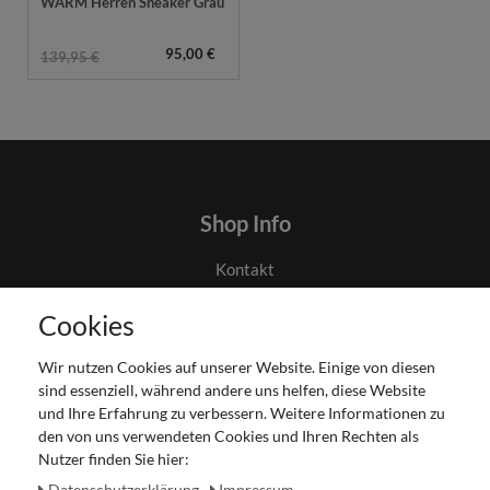
WARM Herren Sneaker Grau
95,00 €
139,95 €
Shop Info
Kontakt
AGB
Cookies
Datenschutz
Gutscheinabwicklung
Wir nutzen Cookies auf unserer Website. Einige von diesen
Impressum
sind essenziell, während andere uns helfen, diese Website
Widerrufsrecht
und Ihre Erfahrung zu verbessern. Weitere Informationen zu
den von uns verwendeten Cookies und Ihren Rechten als
Zahlung und Versand
Nutzer finden Sie hier:
Unser Ladengeschäft
Daten­schutz­erklärung
Impressum