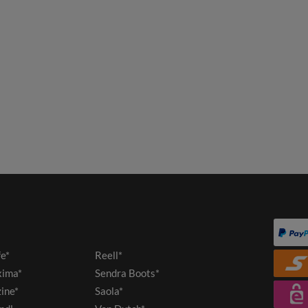
fe*
Reell*
ima*
Sendra Boots*
ine*
Saola*