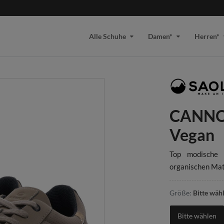
Alle Schuhe
Damen*
Herren*
CANNON
Vegan
Top modische 
organischen Ma
Größe:
Bitte wäh
Bitte wählen