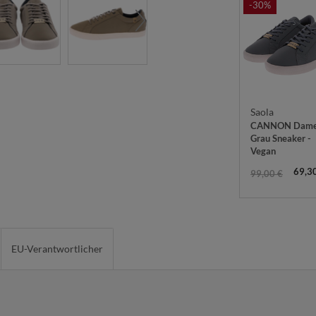
-30%
Saola
CANNON Dam
Grau Sneaker -
Vegan
69,3
99,00 €
EU-Verantwortlicher