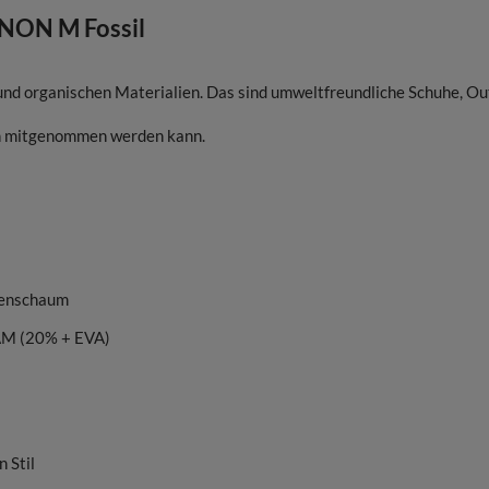
NON M Fossil
 und organischen Materialien. Das sind umweltfreundliche Schuhe, O
hin mitgenommen werden kann.
en (100%)
genschaum
AM (20% + EVA)
 Stil