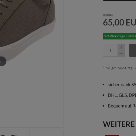
99,00 €
65,00 E
1-3 Werktage Lieferz
en
* inkl. ges. MwSt. zzgl.
V
sicher dank S
DHL, GLS, DP
Bequem auf R
WEITERE