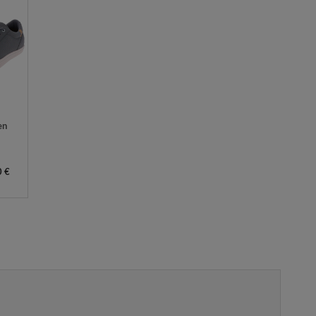
en
0 €