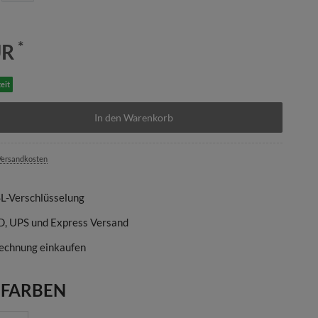
*
UR
eit
In den Warenkorb
ersandkosten
SL-Verschlüsselung
D, UPS und Express Versand
echnung einkaufen
 FARBEN