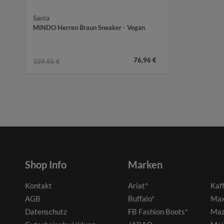
Saola
MINDO Herren Braun Sneaker - Vegan
76,96 €
109,95 €
Shop Info
Marken
Kontakt
Ariat*
Kaf
AGB
Buffalo*
Max
Datenschutz
FB Fashion Boots*
Maz