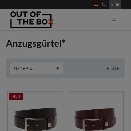
0
☰
Anzugsgürtel*
FILTER
-43%