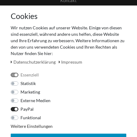
Kontakt
AGB
Cookies
Datenschutz
Gutscheinabwicklung
Wir nutzen Cookies auf unserer Website. Einige von diesen
Impressum
sind essenziell, während andere uns helfen, diese Website
Widerrufsrecht
und Ihre Erfahrung zu verbessern. Weitere Informationen zu
den von uns verwendeten Cookies und Ihren Rechten als
Zahlung und Versand
Nutzer finden Sie hier:
Unser Ladengeschäft
Daten­schutz­erklärung
Impressum
Essenziell
Statistik
Marketing
Externe Medien
PayPal
Funktional
Weitere Einstellungen