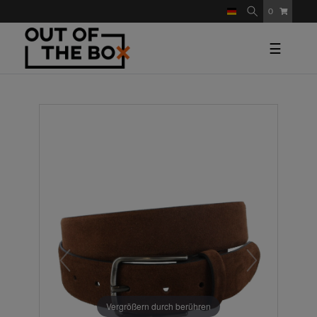
0
☰
Vergrößern durch berühren