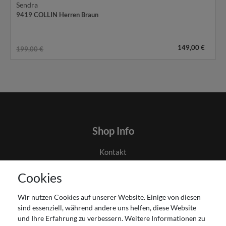
Sendra
9419 COLLIN Herren Braun
149,00 €
199,00 €
Shop Info
Kontakt
AGB
Cookies
Datenschutz
Gutscheinabwicklung
Wir nutzen Cookies auf unserer Website. Einige von diesen
Impressum
sind essenziell, während andere uns helfen, diese Website
Widerrufsrecht
und Ihre Erfahrung zu verbessern. Weitere Informationen zu