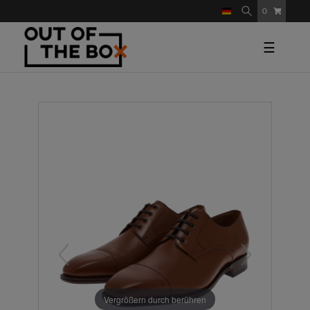
0
☰
Vergrößern durch berühren