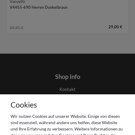
Vanzetti
V4455-690 Herren Dunkelbraun
29,00 €
39,95 €
Shop Info
Kontakt
AGB
Cookies
Datenschutz
Gutscheinabwicklung
Wir nutzen Cookies auf unserer Website. Einige von diesen
Impressum
sind essenziell, während andere uns helfen, diese Website
Widerrufsrecht
und Ihre Erfahrung zu verbessern. Weitere Informationen zu