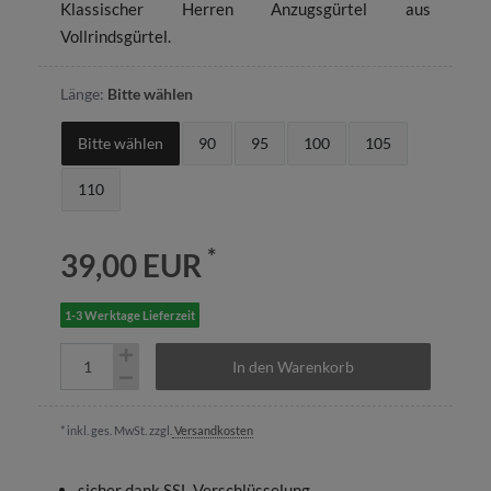
Klassischer Herren Anzugsgürtel aus
Vollrindsgürtel.
Länge:
Bitte wählen
Bitte wählen
90
95
100
105
110
*
39,00 EUR
1-3 Werktage Lieferzeit
In den Warenkorb
* inkl. ges. MwSt. zzgl.
Versandkosten
sicher dank SSL-Verschlüsselung