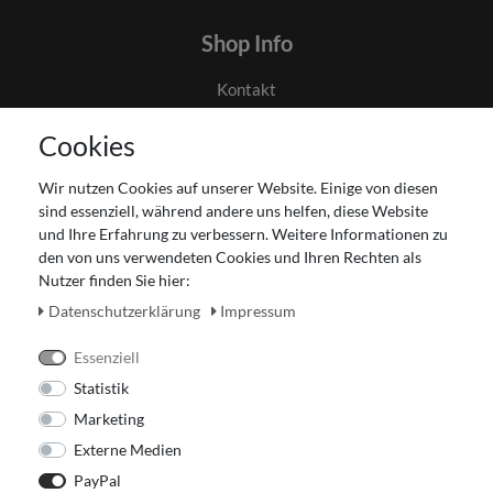
Shop Info
Kontakt
AGB
Cookies
Datenschutz
Gutscheinabwicklung
Wir nutzen Cookies auf unserer Website. Einige von diesen
Impressum
sind essenziell, während andere uns helfen, diese Website
Widerrufsrecht
und Ihre Erfahrung zu verbessern. Weitere Informationen zu
den von uns verwendeten Cookies und Ihren Rechten als
Zahlung und Versand
Nutzer finden Sie hier:
Unser Ladengeschäft
Daten­schutz­erklärung
Impressum
Essenziell
Statistik
Marketing
Externe Medien
PayPal