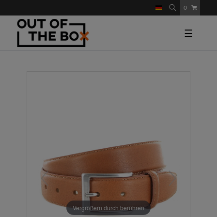
0
☰
Vergrößern durch berühren