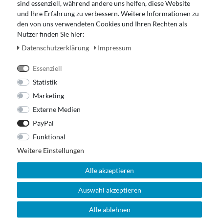
Impressum
sind essenziell, während andere uns helfen, diese Website
Widerrufsrecht
und Ihre Erfahrung zu verbessern. Weitere Informationen zu
den von uns verwendeten Cookies und Ihren Rechten als
Zahlung und Versand
Nutzer finden Sie hier:
Unser Ladengeschäft
Daten­schutz­erklärung
Impressum
Essenziell
Statistik
Marketing
Externe Medien
PayPal
Funktional
Weitere Einstellungen
Alle akzeptieren
Auswahl akzeptieren
© 2026 Out Of The Box. All rights reserved.
Alle ablehnen