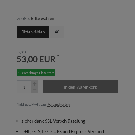
Größe:
Bitte wählen
Bitte wählen
40
89,00 €
*
53,00 EUR
1-3 Werktage Lieferzeit
In den Warenkorb
* inkl. ges. MwSt. zzgl.
Versandkosten
sicher dank SSL-Verschlüsselung
DHL, GLS, DPD, UPS und Express Versand