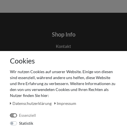
Shop Info
Kontakt
AGB
Cookies
Datenschutz
Gutscheinabwicklung
Wir nutzen Cookies auf unserer Website. Einige von diesen
Impressum
sind essenziell, während andere uns helfen, diese Website
Widerrufsrecht
und Ihre Erfahrung zu verbessern. Weitere Informationen zu
den von uns verwendeten Cookies und Ihren Rechten als
Zahlung und Versand
Nutzer finden Sie hier:
Unser Ladengeschäft
Daten­schutz­erklärung
Impressum
Essenziell
Statistik