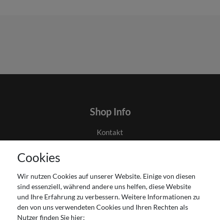
Shop Info
Kontakt
AGB
Cookies
Datenschutz
Gutscheinabwicklung
Wir nutzen Cookies auf unserer Website. Einige von diesen
Impressum
sind essenziell, während andere uns helfen, diese Website
Widerrufsrecht
und Ihre Erfahrung zu verbessern. Weitere Informationen zu
den von uns verwendeten Cookies und Ihren Rechten als
Zahlung und Versand
Nutzer finden Sie hier: