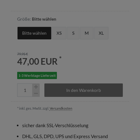
Größe:
Bitte wählen
Bitte wählen
XS
S
M
XL
79,95 €
*
47,00 EUR
1-3 Werktage Lieferzeit
In den Warenkorb
* inkl. ges. MwSt. zzgl.
Versandkosten
sicher dank SSL-Verschlüsselung
DHL, GLS, DPD, UPS und Express Versand