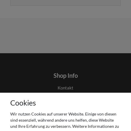
Shop Info
Kontakt
AGB
Cookies
Datenschutz
Gutscheinabwicklung
Wir nutzen Cookies auf unserer Website. Einige von diesen
Impressum
sind essenziell, während andere uns helfen, diese Website
Widerrufsrecht
und Ihre Erfahrung zu verbessern. Weitere Informationen zu