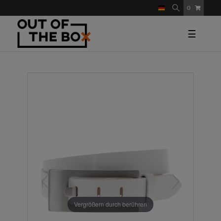
0
☰
Vergrößern durch berühren