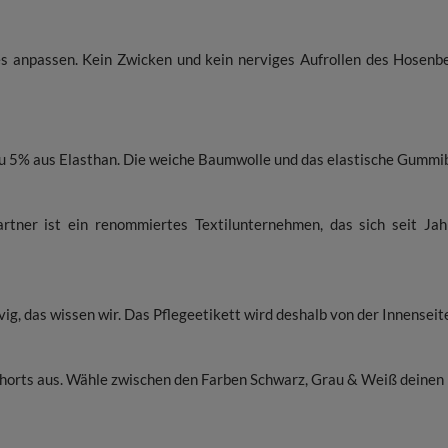
es anpassen. Kein Zwicken und kein nerviges Aufrollen des Hosen
 5% aus Elasthan. Die weiche Baumwolle und das elastische Gummi
artner ist ein renommiertes Textilunternehmen, das sich seit Ja
g, das wissen wir. Das Pflegeetikett wird deshalb von der Innenseit
orts aus. Wähle zwischen den Farben Schwarz, Grau & Weiß deinen pe