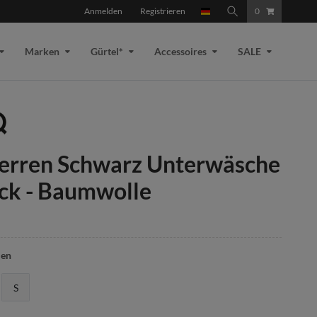
Anmelden
Registrieren
0
Marken
Gürtel*
Accessoires
SALE
erren Schwarz Unterwäsche
ck - Baumwolle
len
S