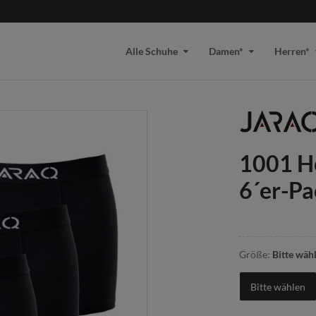
Alle Schuhe
Damen*
Herren*
1001 H
6´er-Pa
Größe:
Bitte wäh
Bitte wählen