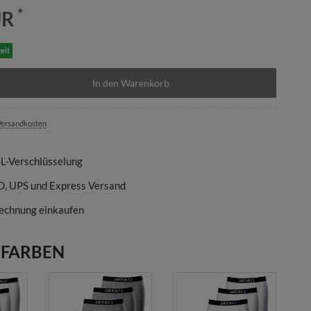
*
UR
eit
In den Warenkorb
ersandkosten
SL-Verschlüsselung
D, UPS und Express Versand
echnung einkaufen
 FARBEN