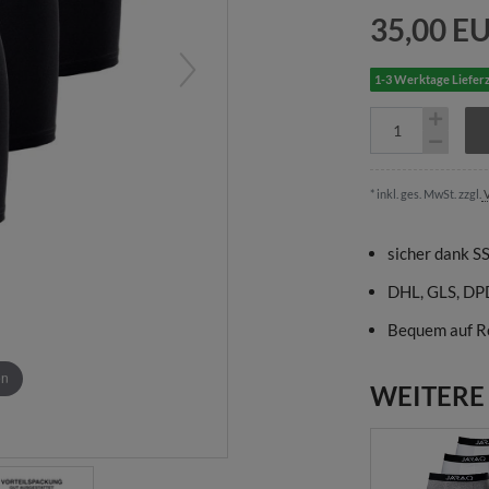
35,00 E
1-3 Werktage Lieferz
* inkl. ges. MwSt. zzgl.
V
sicher dank S
DHL, GLS, DP
Bequem auf R
en
WEITERE