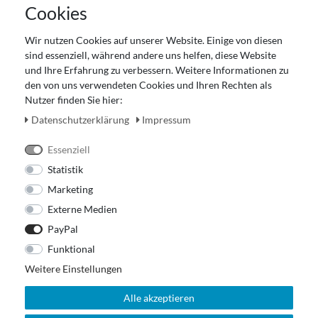
Cookies
Datenschutz
Gutscheinabwicklung
Wir nutzen Cookies auf unserer Website. Einige von diesen
Impressum
sind essenziell, während andere uns helfen, diese Website
Widerrufsrecht
und Ihre Erfahrung zu verbessern. Weitere Informationen zu
den von uns verwendeten Cookies und Ihren Rechten als
Zahlung und Versand
Nutzer finden Sie hier:
Unser Ladengeschäft
Daten­schutz­erklärung
Impressum
Essenziell
Statistik
Marketing
Externe Medien
PayPal
Funktional
Weitere Einstellungen
Alle akzeptieren