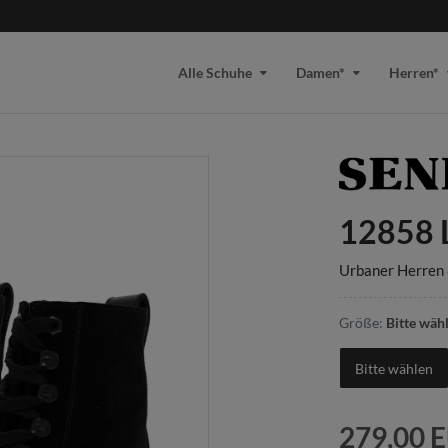
Alle Schuhe
Damen*
Herren*
12858 
Urbaner Herren 8
Größe:
Bitte wäh
Bitte wählen
279,00 