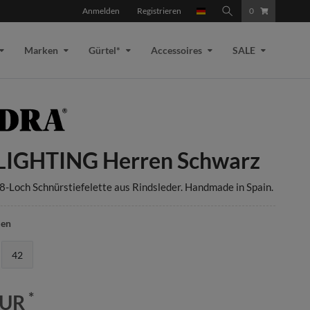
Anmelden
Registrieren
0
Marken
Gürtel*
Accessoires
SALE
LIGHTING Herren Schwarz
-Loch Schnürstiefelette aus Rindsleder. Handmade in Spain.
len
42
*
EUR