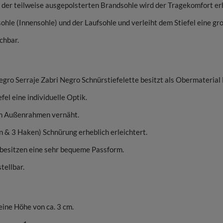
der teilweise ausgepolsterten Brandsohle wird der Tragekomfort erh
hle (Innensohle) und der Laufsohle und verleiht dem Stiefel eine groß
chbar.
gro Serraje Zabri Negro Schnürstiefelette besitzt als Obermateri
l eine individuelle Optik.
em Außenrahmen vernäht.
n & 3 Haken) Schnürung erheblich erleichtert.
 besitzen eine sehr bequeme Passform.
tellbar.
ine Höhe von ca. 3 cm.