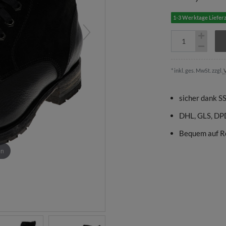
1-3 Werktage Lieferz
* inkl. ges. MwSt. zzgl.
V
sicher dank S
DHL, GLS, DP
Bequem auf R
en