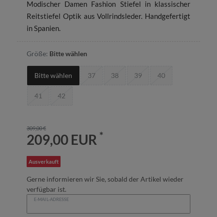
Modischer Damen Fashion Stiefel in klassischer
Reitstiefel Optik aus Vollrindsleder. Handgefertigt
in Spanien.
Größe:
Bitte wählen
Bitte wählen
37
38
39
40
41
42
309,00 €
*
209,00 EUR
Ausverkauft
Gerne informieren wir Sie, sobald der Artikel wieder
verfügbar ist.
E-MAIL-ADRESSE