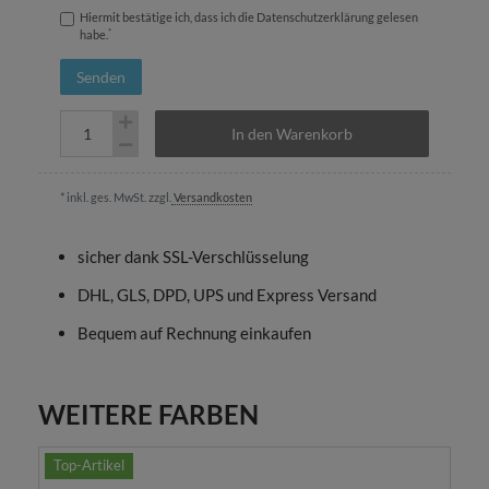
Hiermit bestätige ich, dass ich die
Daten­schutz­erklärung
gelesen
*
habe.
Senden
In den Warenkorb
* inkl. ges. MwSt. zzgl.
Versandkosten
sicher dank SSL-Verschlüsselung
DHL, GLS, DPD, UPS und Express Versand
Bequem auf Rechnung einkaufen
WEITERE FARBEN
Top-Artikel