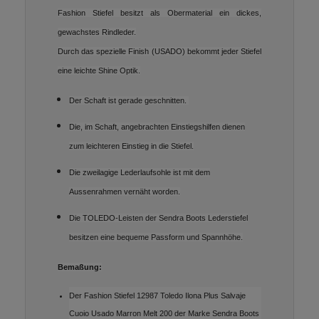
Fashion Stiefel besitzt als Obermaterial ein dickes,
gewachstes Rindleder.
Durch das spezielle Finish (USADO) bekommt jeder Stiefel
eine leichte Shine Optik.
Der Schaft ist gerade geschnitten.
Die, im Schaft, angebrachten Einstiegshilfen dienen
zum leichteren Einstieg in die Stiefel.
Die zweilagige Lederlaufsohle ist mit dem
Aussenrahmen vernäht worden.
Die TOLEDO-Leisten der Sendra Boots Lederstiefel
besitzen eine bequeme Passform und Spannhöhe.
Bemaßung:
Der Fashion Stiefel 12987 Toledo Ilona Plus Salvaje
Cuoio Usado Marron Melt 200 der Marke Sendra Boots