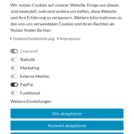
Gutscheinabwicklung
Wir nutzen Cookies auf unserer Website. Einige von diesen
Impressum
sind essenziell, während andere uns helfen, diese Website
Widerrufsrecht
und Ihre Erfahrung zu verbessern. Weitere Informationen zu
den von uns verwendeten Cookies und Ihren Rechten als
Zahlung und Versand
Nutzer finden Sie hier:
Unser Ladengeschäft
Daten­schutz­erklärung
Impressum
Essenziell
Statistik
Marketing
Externe Medien
PayPal
Funktional
Weitere Einstellungen
Alle akzeptieren
Auswahl akzeptieren
© 2026 Out Of The Box. All rights reserved.