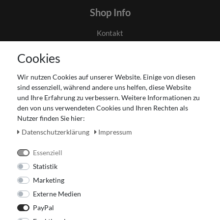
Shop Info
Kontakt
AGB
Cookies
Datenschutz
Gutscheinabwicklung
Wir nutzen Cookies auf unserer Website. Einige von diesen
Impressum
sind essenziell, während andere uns helfen, diese Website
Widerrufsrecht
und Ihre Erfahrung zu verbessern. Weitere Informationen zu
den von uns verwendeten Cookies und Ihren Rechten als
Zahlung und Versand
Nutzer finden Sie hier:
Unser Ladengeschäft
Daten­schutz­erklärung
Impressum
Essenziell
Statistik
Marketing
Externe Medien
PayPal