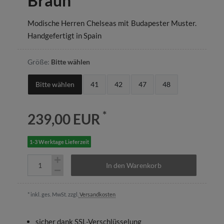
Braun
Modische Herren Chelseas mit Budapester Muster.
Handgefertigt in Spain
Größe:
Bitte wählen
Bitte wählen
41
42
47
48
*
239,00 EUR
1-3 Werktage Lieferzeit
In den Warenkorb
* inkl. ges. MwSt. zzgl.
Versandkosten
sicher dank SSL-Verschlüsselung