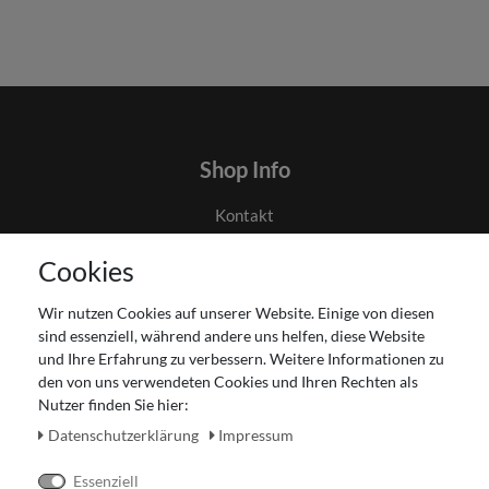
Shop Info
Kontakt
AGB
Cookies
Datenschutz
Gutscheinabwicklung
Wir nutzen Cookies auf unserer Website. Einige von diesen
Impressum
sind essenziell, während andere uns helfen, diese Website
Widerrufsrecht
und Ihre Erfahrung zu verbessern. Weitere Informationen zu
den von uns verwendeten Cookies und Ihren Rechten als
Zahlung und Versand
Nutzer finden Sie hier:
Unser Ladengeschäft
Daten­schutz­erklärung
Impressum
Essenziell