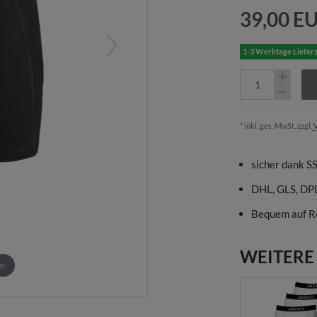
39,00 E
1-3 Werktage Lieferz
* inkl. ges. MwSt. zzgl.
V
sicher dank S
DHL, GLS, DP
Bequem auf R
WEITERE
en