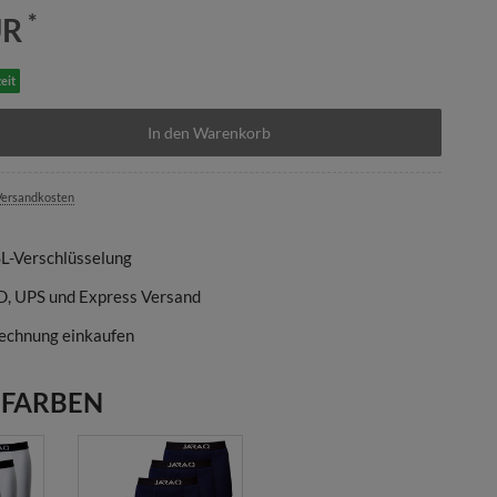
*
UR
eit
In den Warenkorb
ersandkosten
SL-Verschlüsselung
D, UPS und Express Versand
echnung einkaufen
 FARBEN