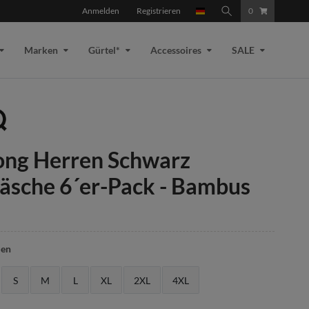
Anmelden
Registrieren
0
Marken
Gürtel*
Accessoires
SALE
ong Herren Schwarz
äsche 6´er-Pack - Bambus
len
S
M
L
XL
2XL
4XL