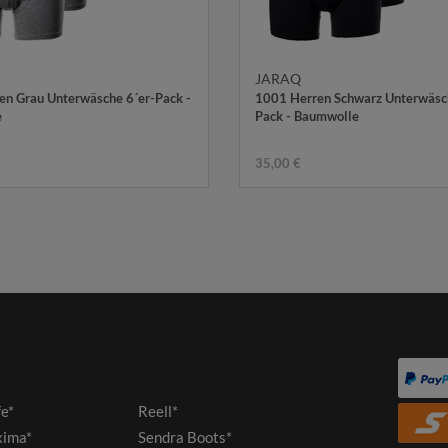
JARAQ
n Grau Unterwäsche 6´er-Pack -
1001 Herren Schwarz Unterwäsch
e
Pack - Baumwolle
35,00 €
fe*
Reell*
ima*
Sendra Boots*