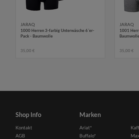
JARAQ
JARAQ
1000 Herren 3-farbig Unterwäsche 6´er-
1001 Herre
Pack - Baumwolle
Baumwoll
35,00 €
35,00 €
Shop Info
Marken
Kontakt
Ariat*
Kaf
AGB
Buffalo*
Max