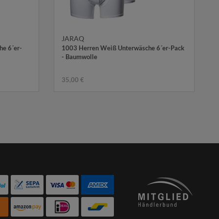
JARAQ
e 6´er-
1003 Herren Weiß Unterwäsche 6´er-Pack
- Baumwolle
35,00 €