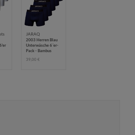
ots
JARAQ
2003 Herren Blau
6'er
Unterwäsche 6´er-
Pack - Bambus
39,00 €