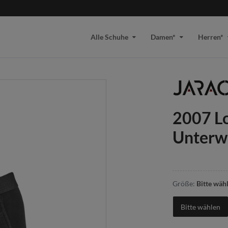
Alle Schuhe
Damen*
Herren*
2007 L
Unterw
Größe:
Bitte wäh
Bitte wählen