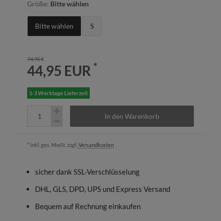
Größe:
Bitte wählen
Bitte wählen
S
74,95 €
*
44,95 EUR
1-3 Werktage Lieferzeit
In den Warenkorb
* inkl. ges. MwSt. zzgl.
Versandkosten
sicher dank SSL-Verschlüsselung
DHL, GLS, DPD, UPS und Express Versand
Bequem auf Rechnung einkaufen