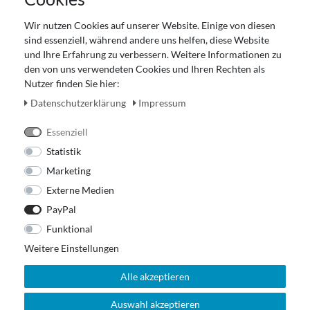
Gutscheinabwicklung
Wir nutzen Cookies auf unserer Website. Einige von diesen
Impressum
sind essenziell, während andere uns helfen, diese Website
Widerrufsrecht
und Ihre Erfahrung zu verbessern. Weitere Informationen zu
den von uns verwendeten Cookies und Ihren Rechten als
Zahlung und Versand
Nutzer finden Sie hier:
Unser Ladengeschäft
Daten­schutz­erklärung
Impressum
Essenziell
Statistik
Marketing
Externe Medien
PayPal
Funktional
Weitere Einstellungen
Alle akzeptieren
Auswahl akzeptieren