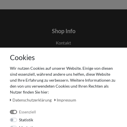
Shop Info
Kontakt
AGB
Cookies
Datenschutz
Gutscheinabwicklung
Wir nutzen Cookies auf unserer Website. Einige von diesen
Impressum
sind essenziell, während andere uns helfen, diese Website
Widerrufsrecht
und Ihre Erfahrung zu verbessern. Weitere Informationen zu
den von uns verwendeten Cookies und Ihren Rechten als
Zahlung und Versand
Nutzer finden Sie hier:
Unser Ladengeschäft
Daten­schutz­erklärung
Impressum
Essenziell
Statistik