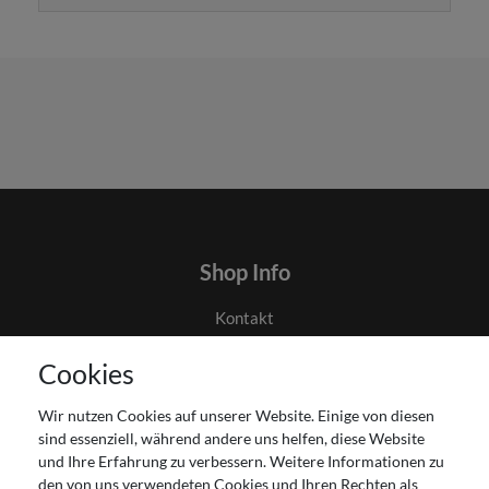
Shop Info
Kontakt
AGB
Cookies
Datenschutz
Gutscheinabwicklung
Wir nutzen Cookies auf unserer Website. Einige von diesen
Impressum
sind essenziell, während andere uns helfen, diese Website
Widerrufsrecht
und Ihre Erfahrung zu verbessern. Weitere Informationen zu
den von uns verwendeten Cookies und Ihren Rechten als
Zahlung und Versand