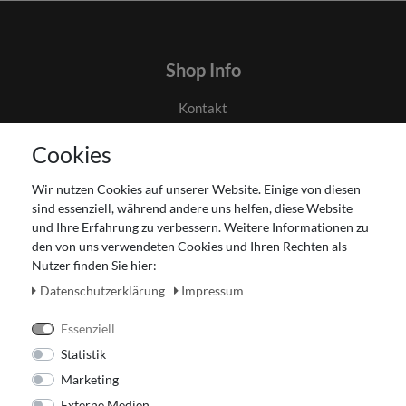
Shop Info
Kontakt
AGB
Cookies
Datenschutz
Gutscheinabwicklung
Wir nutzen Cookies auf unserer Website. Einige von diesen
Impressum
sind essenziell, während andere uns helfen, diese Website
Widerrufsrecht
und Ihre Erfahrung zu verbessern. Weitere Informationen zu
den von uns verwendeten Cookies und Ihren Rechten als
Zahlung und Versand
Nutzer finden Sie hier:
Unser Ladengeschäft
Daten­schutz­erklärung
Impressum
Essenziell
Statistik
Marketing
Externe Medien