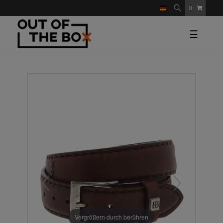
0
☰
Vergrößern durch berühren