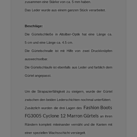
zusammen eine Stärke von ca. 5 mm haben.
Das Leder wurde aus einem ganzen Stück verarbeitet.
Beschläge:
Die Gürtelschließe in Altsilber-Optik hat eine Länge ca.
5 cm und eine Länge ca. 4.5 cm.
Die Gürtelschnalle ist mit Hilfe von zwei Druckknöpfen
auswechselbar.
Die Gürtelschlaufe ist ebenfalls aus Leder und farblich dem
Gürtel angepasst.
Um die Strapazierfähigkeit zu steigern, wurde der Gürtel
zwischen den beiden Lederschichten nochmal unterfüttert.
Fashion Boots
Zusätzlich wurden die drei Lagen des
FG3005 Cyclone 12 Marron Gürtels
an ihren
Rändern komplett miteinander vernäht und die Kanten mit
einer speziellen Wachsschicht versiegelt.