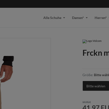
Alle Schuhe
Damen*
Herren*
Frckn m
Größe:
Bitte wäh
Bitte wählen
59,95 €
41,97 E