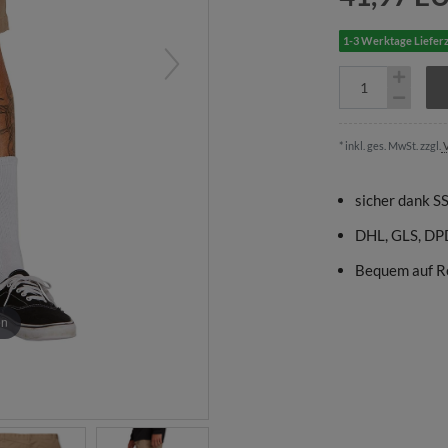
1-3 Werktage Lieferz
* inkl. ges. MwSt. zzgl.
V
sicher dank S
DHL, GLS, DP
Bequem auf R
en