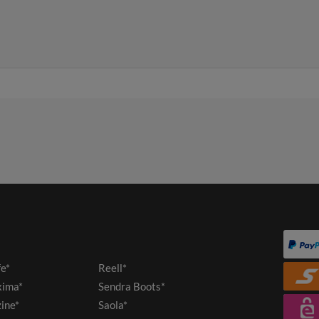
fe*
Reell*
ima*
Sendra Boots*
ine*
Saola*