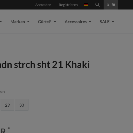
Anmelden
Registrieren
0
Marken
Gürtel*
Accessoires
SALE
dn strch sht 21 Khaki
len
29
30
*
UR