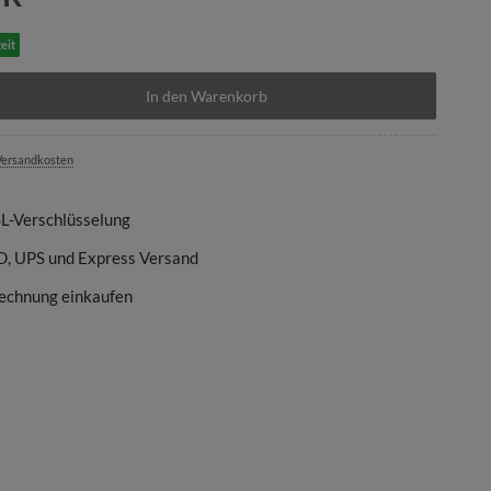
eit
In den Warenkorb
ersandkosten
SL-Verschlüsselung
D, UPS und Express Versand
echnung einkaufen